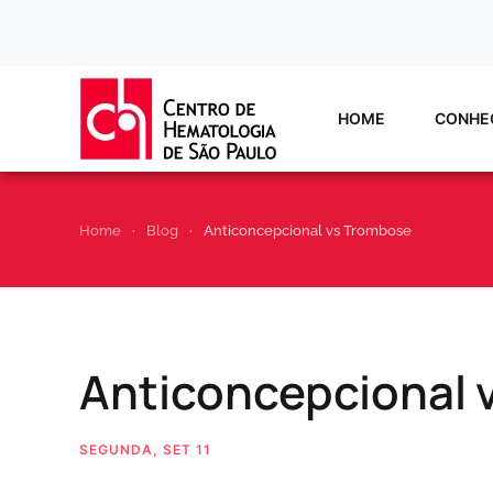
Skip to main content
HOME
CONHE
Home
Blog
Anticoncepcional vs Trombose
Anticoncepcional 
SEGUNDA, SET 11