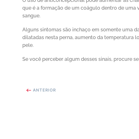
O uso de anticoncepcional pode aumentar as ch
que é a formação de um coágulo dentro de uma ve
sangue.
Alguns sintomas são inchaço em somente uma das 
dilatadas nesta perna, aumento da temperatura l
pele.
Se você perceber algum desses sinais, procure s
ANTERIOR