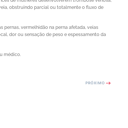
ances de mulheres desenvolverem trombose venosa,
ia, obstruindo parcial ou totalmente o fluxo de
pernas, vermelhidão na perna afetada, veias
ocal, dor ou sensação de peso e espessamento da
eu médico.
PRÓXIMO