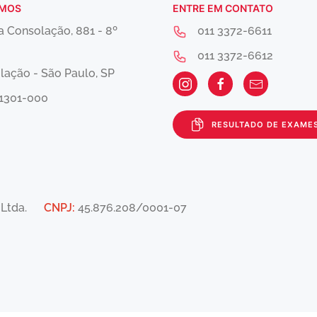
AMOS
ENTRE EM CONTATO
a Consolação, 881 - 8º
011 3372-6611
r
011 3372-6612
lação - São Paulo, SP
1301-000
RESULTADO DE EXAME
lo Ltda.
CNPJ:
45.876.208/0001-07